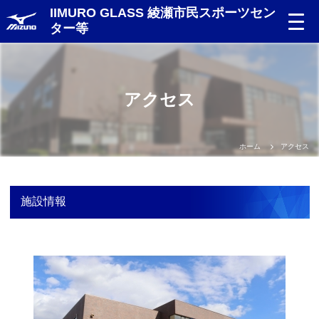
IIMURO GLASS 綾瀬市民スポーツセン
ター等
Language
アクセス
日本語
English
ホーム
アクセス
中文（簡体）
施設情報
中文（繁体）
한글
Portugues