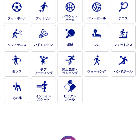
バスケット
フットボール
フットサル
バレーボール
テニス
ボール
ソフトテニス
バドミントン
卓球
ジム
フィットネス
チア
陸上競技・
ダンス
ウォーキング
ハンドボール
リーディング
ランニング
インライン
ピックル
その他
スケート
ボール