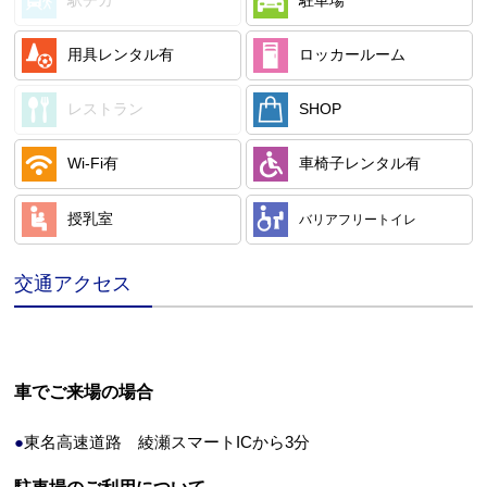
文字サイズ
標準
中
大
用具レンタル
有
ロッカールーム
レストラン
SHOP
Wi-Fi
有
車椅子レンタル
有
授乳室
バリアフリートイレ
交通アクセス
車でご来場の場合
●
東名高速道路 綾瀬スマートICから3分