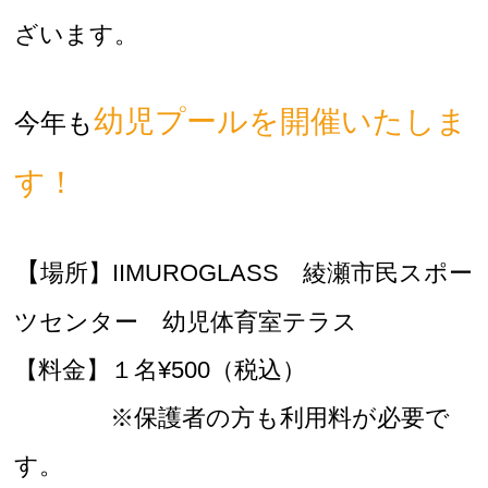
ざいます。
幼児プールを開催いたしま
今年も
す！
お問合せフォーム
【
場所】IIMUROGLASS 綾瀬市民スポー
綾瀬市公共施設予約システム
ツセンター 幼児体育室テラス
スクールマイページ
【料金】１名¥500（税込）
スクールマイページ登録
※保護者の方も利用料が必要で
す。
Webアクセシビリティについて