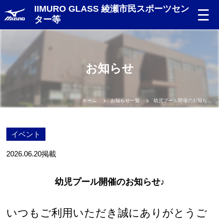
IIMURO GLASS 綾瀬市民スポーツセン
ター等
Language
お知らせ
日本語
English
ホーム
お知らせ一覧
幼児プール開催のお知らせ♪
中文（簡体）
イベント
中文（繁体）
2026.06.20
掲載
한글
幼児プール開催のお知らせ♪
Portugues
いつもご利用いただき誠にありがとうご