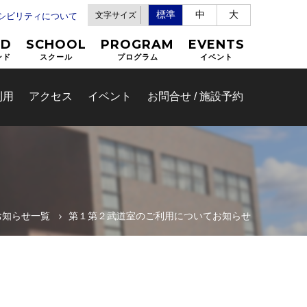
標準
中
大
文字サイズ
セシビリティについて
ND
SCHOOL
PROGRAM
EVENTS
ンド
スクール
プログラム
イベント
利用
アクセス
イベント
お問合せ / 施設予約
お知らせ一覧
第１第２武道室のご利用についてお知らせ