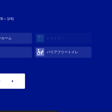
～1/4)
ールーム
レストラン
バリアフリートイレ
p