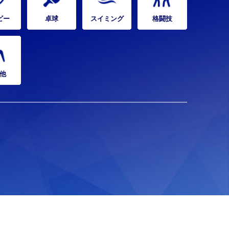
ビー
卓球
スイミング
格闘技
他