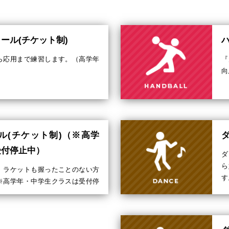
ール(チケット制)
ら応用まで練習します。（高学年
『
向
ル(チケット制)（※高学
ダ
受付停止中）
ダ
ら
、ラケットも握ったことのない方
す
※高学年・中学生クラスは受付停