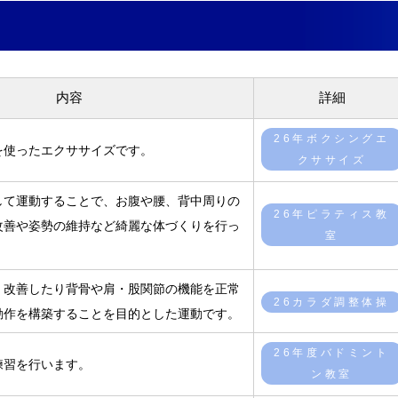
内容
詳細
26年ボクシングエ
を使ったエクササイズです。
クササイズ
して運動することで、お腹や腰、背中周りの
26年ピラティス教
改善や姿勢の維持など綺麗な体づくりを行っ
室
、改善したり背骨や肩・股関節の機能を正常
26カラダ調整体操
動作を構築することを目的とした運動です。
26年度バドミント
練習を行います。
ン教室