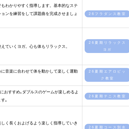
でもわかりやすく指導します。基本的なステ
ションを練習をして課題曲を完成させましょ
26フラダンス教室
26夏期リラックス
整えていくヨガ。心も体もリラックス。
ヨガ
心に音楽に合わせて体を動かして楽しく運動
26夏期エアロビッ
ク教室
)におすすめ｡ダブルスのゲームが楽しめるよ
26夏期テニス教室
す｡
美しく長くおよげるよう楽しく指導していき
26夏期コース別水