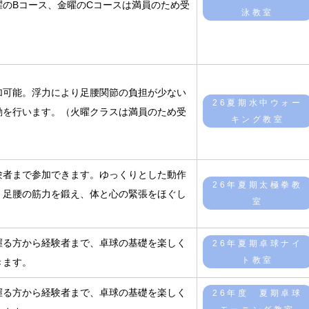
曜のBコース、金曜のCコースは満員のため受
泳教室
）
加可能。浮力により足腰関節の負担が少ない
26夏期水中ウォー
動を行います。（火曜クラスは満員のため受
キング教室
）
験者まで参加できます。ゆっくりとした動作
26年夏期太極拳教
、足腰の筋力を鍛え、体と心の緊張をほぐし
室
握る方から経験者まで、卓球の基礎を楽しく
26年夏期卓球ナイ
ト教室
きます。
握る方から経験者まで、卓球の基礎を楽しく
26年度 夏期卓球