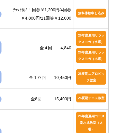
ﾁｹｯﾄ制/ １回券￥1,200円/4回券
無料体験申し込み
￥4,800円/11回券￥12,000
26年度夏期リラッ
クスヨガ（水曜）
全４回 4,840
26年度夏期リラッ
クスヨガ（木曜）
26夏期エアロビッ
全１０回 10,450円
ク教室
26夏期テニス教室
全8回 15,400円
26年度夏期コース
別水泳教室（火
曜）