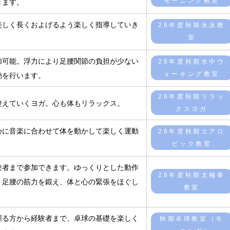
モーニング教室
きます。
美しく長くおよげるよう楽しく指導していき
26年度秋期水泳教
室
加可能。浮力により足腰関節の負担が少ない
26年度秋期水中ウ
ォーキング教室
動を行います。
26年度秋期リラッ
整えていくヨガ。心も体もリラックス。
クスヨガ
心に音楽に合わせて体を動かして楽しく運動
26年度秋期エアロ
ビック教室
験者まで参加できます。ゆっくりとした動作
26年度秋期太極拳
、足腰の筋力を鍛え、体と心の緊張をほぐし
教室
握る方から経験者まで、卓球の基礎を楽しく
秋期卓球教室（モ