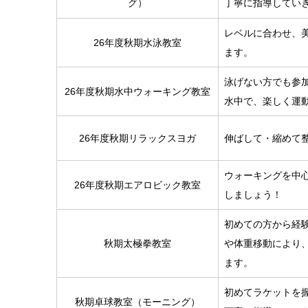
グ）
丁寧に指導してい
レベルに合わせ、
26年度秋期水泳教室
ます。
泳げない方でも参
26年度秋期水中ウォーキング教室
水中で、楽しく運
26年度秋期リラックスヨガ
伸ばして・縮めて
ウォーキングを中
26年度秋期エアロビック教室
しましょう！
初めての方から経
秋期太極拳教室
や体重移動により
ます。
初めてラケットを
秋期卓球教室（モーニング）