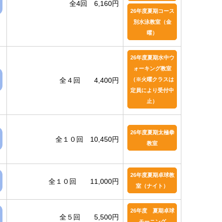
全4回 6,160円
26年度夏期コース
別水泳教室（金
曜）
26年度夏期水中ウ
ォーキング教室
全４回 4,400円
（※火曜クラスは
定員により受付中
止）
26年度夏期太極拳
全１０回 10,450円
教室
26年度夏期卓球教
全１０回 11,000円
室（ナイト）
26年度 夏期卓球
全５回 5,500円
モーニング