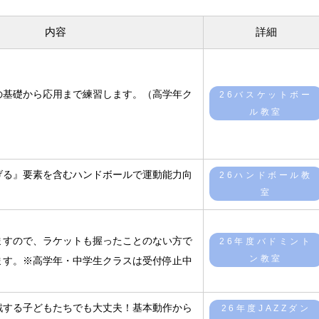
内容
詳細
の基礎から応用まで練習します。（高学年ク
26バスケットボー
ル教室
げる』要素を含むハンドボールで運動能力向
26ハンドボール教
室
ますので、ラケットも握ったことのない方で
26年度バドミント
ン教室
ます。※高学年・中学生クラスは受付停止中
戦する子どもたちでも大丈夫！基本動作から
26年度JAZZダン