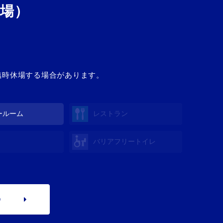
場）
り臨時休場する場合があります。
ールーム
レストラン
バリアフリートイレ
p