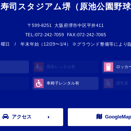
ら寿司スタジアム堺（原池公園野球
〒599-8251
大阪府堺市中区平井411
TEL:
072-242-7059
FAX:072-242-7065
日曜日 / 年末年始（12/29〜1/4） ※グラウンド整備等によ
用具レンタル
有
ロッカ
車椅子レンタル
有
授乳室
アクセス
GoogleMa