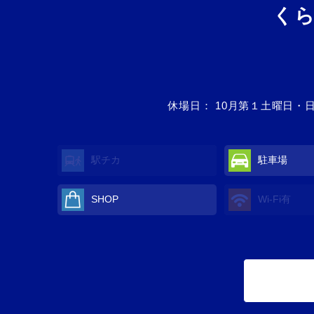
く
休場日： 10⽉第１⼟曜日・
駅チカ
駐車場
SHOP
Wi-Fi
有