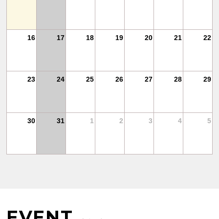
25
16
17
18
19
20
21
22
1
23
24
25
26
27
28
29
30
31
1
2
3
4
5
EVENT