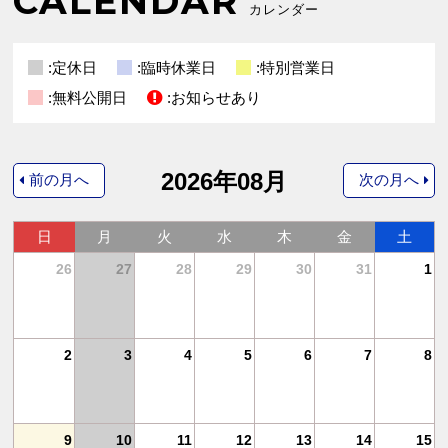
CALENDAR
カレンダー
:定休日
:臨時休業日
:特別営業日
:無料公開日
:お知らせあり
2026年08月
前の月へ
次の月へ
日
月
火
水
木
金
土
4
26
27
28
29
30
31
1
11
2
3
4
5
6
7
8
18
9
10
11
12
13
14
15