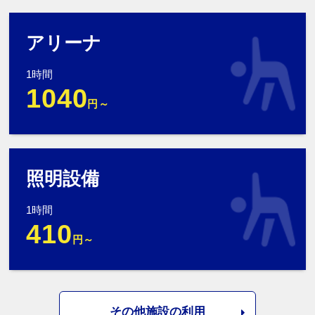
アリーナ
1時間
1040
円～
照明設備
1時間
410
円～
その他施設の利用