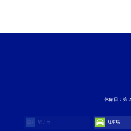
休館日：第
駅チカ
駐車場