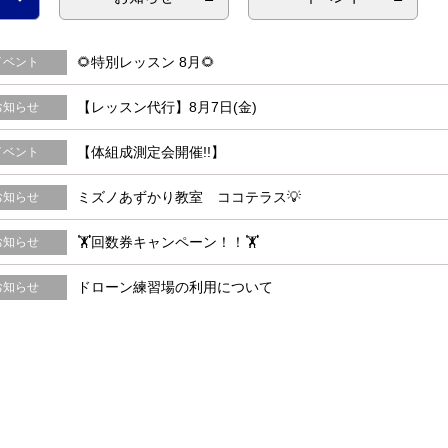
🌻特別レッスン 8月🌻
イベント
【レッスン代行】8月7日(金)
お知らせ
【体組成測定会開催!!】
イベント
ミズノあずかり教室 ココテラス💡
お知らせ
🏋️回数券キャンペーン！！🏋️
お知らせ
ドローン練習場の利用について
お知らせ