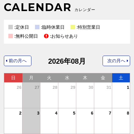
CALENDAR
カレンダー
:定休日
:臨時休業日
:特別営業日
:無料公開日
:お知らせあり
2026年08月
前の月へ
次の月へ
日
月
火
水
木
金
土
4
26
27
28
29
30
31
1
11
2
3
4
5
6
7
8