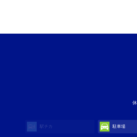
休
駅チカ
駐車場