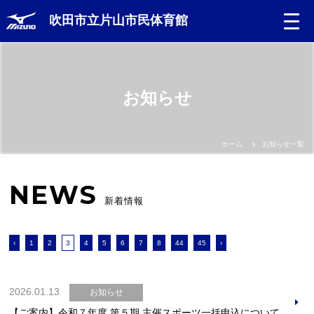
吹田市立片山市民体育館
お知らせ
ホーム
お知らせ一覧
NEWS
新着情報
‹
1
2
3
4
5
6
7
8
44
45
›
2026.01.13
お知らせ
【ご案内】令和７年度 第５期 主催スポーツ一括申込について