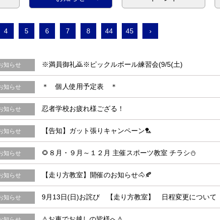
4
5
6
7
8
44
45
›
※満員御礼🙇※ピックルボール練習会(9/5(土)
お知らせ
＊ 個人使用予定表 ＊
お知らせ
忍者学校お疲れ様ござる！
お知らせ
【告知】ガット張りキャンペーン🏸
お知らせ
🌻８月・９月～１２月 主催スポーツ教室 チラシ⛄
お知らせ
【走り方教室】開催のお知らせ🐴🍂
お知らせ
9月13日(日)お詫び 【走り方教室】 日程変更について
お知らせ
⚠お車でお越しの皆様へ⚠
お知らせ