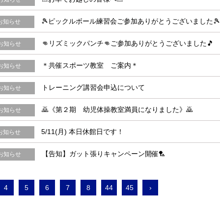
🎾ピックルボール練習会ご参加ありがとうございました🎾
お知らせ
👊リズミックパンチ👊ご参加ありがとうございました🎵
お知らせ
＊共催スポーツ教室 ご案内＊
お知らせ
トレーニング講習会申込について
お知らせ
🙇《第２期 幼児体操教室満員になりました》🙇
お知らせ
5/11(月) 本日休館日です！
お知らせ
【告知】ガット張りキャンペーン開催🏸
お知らせ
4
5
6
7
8
44
45
›