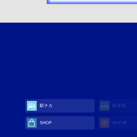
駅チカ
駐車場
SHOP
Wi-Fi有