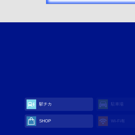
駅チカ
駐車場
SHOP
Wi-Fi有