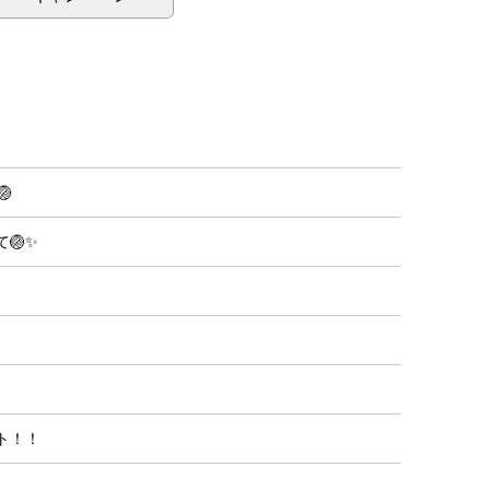

🏐✨
ト！！