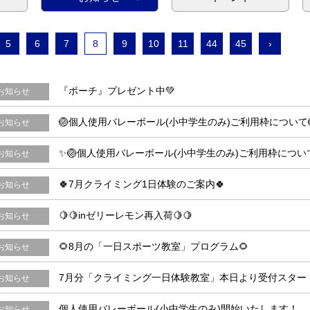
5
6
7
8
9
10
11
44
45
›
『ポーチ』プレゼント中💚
お知らせ
🏐個人使用バレーボール(小中学生のみ)ご利用枠について
お知らせ
✨🏐個人使用バレーボール(小中学生のみ)ご利用枠について
お知らせ
🍀7月クライミング1日体験のご案内🍀
お知らせ
🍋🍋inゼリーレモン再入荷🍋🍋
お知らせ
🌻8月の「一日スポーツ教室」プログラム🌻
お知らせ
7月分「クライミング一日体験教室」本日より受付スター
お知らせ
個人使用バレーボール(小中学生のみ)開始いたします！
お知らせ