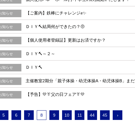
【ご案内】鉄棒にチャレンジ✊✨
お知らせ
ＤＩＹ🔨結局何ができたの？🤨
お知らせ
【個人使用者登録証】更新はお済ですか？
お知らせ
ＤＩＹ🔨～２～
お知らせ
ＤＩＹ🔨
お知らせ
主催教室2期分「親子体操・幼児体操A・幼児体操B」ま
お知らせ
【予告】💛👔父の日フェア👔💛
お知らせ
5
6
7
8
9
10
11
44
45
›