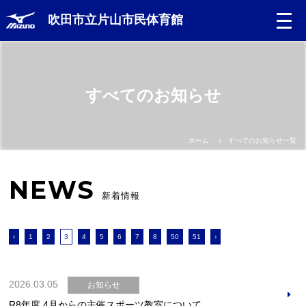
吹田市立片山市民体育館
すべてのお知らせ
ホーム
すべてのお知らせ一覧
NEWS
新着情報
‹
1
2
3
4
5
6
7
8
50
51
›
2026.03.05
お知らせ
R8年度 4月からの主催スポーツ教室について