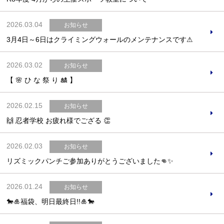
2026.03.04
お知らせ
3月4日～6日はクライミングウォールのメンテナンスです⚠
お問合せフォーム
2026.03.02
お知らせ
吹田市スポーツ施設予約システム(OPAS)
【 🌸 ひ な 祭 り 🎎 】
2026.02.15
お知らせ
🙌 忍者学校 お疲れ様でござる 👏
2026.02.03
お知らせ
リズミックパンチご参加ありがとうございました👊✨
2026.01.24
お知らせ
🐎🎍福袋、明日最終日!!🎍🐎