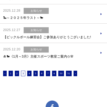
2025.12.28
お知らせ
🐍～２０２５年ラスト～🐎
2025.12.27
お知らせ
【ピックルボール練習会】ご参加ありがとうございました!
2025.12.20
お知らせ
🎍🐎《1月～3月》主催スポーツ教室ご案内⛄🌸
‹
1
2
3
4
5
6
7
8
50
51
›