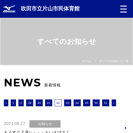
吹田市立片山市民体育館
すべてのお知らせ
ホーム
すべてのお知らせ一覧
NEWS
新着情報
‹
1
2
39
40
41
42
43
44
45
50
51
›
2021.06.27
お知らせ
もうすぐ７月✨・・・といえば？！