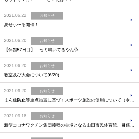
2021.06.22
お知らせ
夏せぃ〜る開催！
お問合せフォーム
2021.06.20
お知らせ
吹田市スポーツ施設予約システム(OPAS)
【休館57日目】…セミ鳴いてるやん💦
2021.06.20
お知らせ
教室及び大会について(6/20)
2021.06.20
お知らせ
まん延防止等重点措置に基づくスポーツ施設の使用について（令和3年6月20日更新）
2021.06.18
お知らせ
新型コロナワクチン集団接種の会場となる山田市民体育館、目俵市民体育館及び総合運動場の利用停止期間の変更について（令和3年6月16日更新）