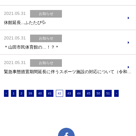
2021.05.31
お知らせ
休館延長...ふたたび💦
2021.05.31
お知らせ
＊山田市民体育館の…！？＊
2021.05.31
お知らせ
緊急事態措置期間延長に伴うスポーツ施設の対応について（令和3年5月31日更新）
‹
1
2
39
40
41
42
43
44
45
50
51
›