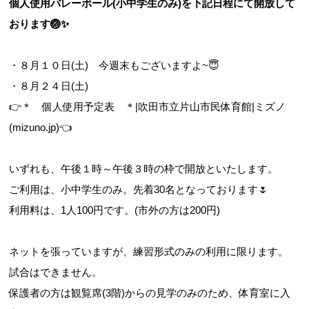
個人使用バレーボール(小中学生のみ)を下記日程にて開放して
おります🏐✨
お問合せフォーム
・８月１０日(土) 今週末もございますよ~😇
・８月２４日(土)
吹田市スポーツ施設予約システム(OPAS)
👉
＊ 個人使用予定表 ＊|吹田市立片山市民体育館|ミズノ
(mizuno.jp)
👈
いずれも、午後１時～午後３時の枠で開放といたします。
ご利用は、小中学生のみ。先着30名となっております🌷
利用料は、1人100円です。(市外の方は200円)
ネットを張っていますが、練習形式のみの利用に限ります。
試合はできません。
保護者の方は観覧席(3階)からの見学のみのため、体育室に入