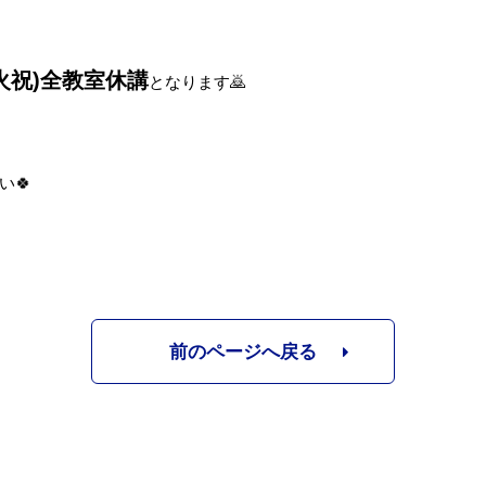
火祝)
全教室休講
となります🙇
い🍀
前のページへ戻る