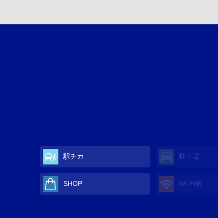
駅チカ
駐車場
SHOP
Wi-Fi有