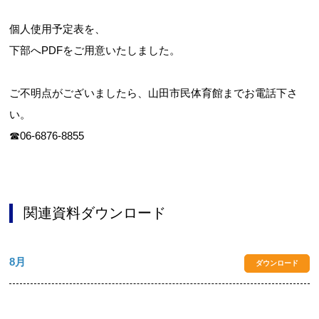
個人使用予定表を、
下部へPDFをご用意いたしました。
お問合せフォーム
ご不明点がございましたら、山田市民体育館までお電話下さ
吹田市スポーツ施設予約システム(OPAS)
い。
☎06-6876-8855
関連資料ダウンロード
8月
ダウンロード