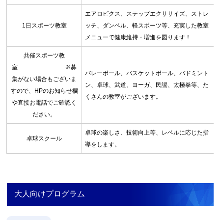
エアロビクス、ステップエクササイズ、ストレ
1日スポーツ教室
ッチ、ダンベル、軽スポーツ等、充実した教室
メニューで健康維持・増進を図ります！
お問合せフォーム
共催スポーツ教
吹田市スポーツ施設予約システム(OPAS)
室 ※募
バレーボール、バスケットボール、バドミント
集がない場合もございま
ン、卓球、武道、ヨーガ、民謡、太極拳等、た
すので、HPのお知らせ欄
くさんの教室がございます。
や直接お電話でご確認く
ださい。
卓球の楽しさ、技術向上等、レベルに応じた指
卓球スクール
導をします。
大人向けプログラム