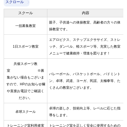
スクロール
スクール
内容
親子、子供達への体操教室、高齢者の方々の体
一括募集教室
操教室です。
エアロビクス、ステップエクササイズ、ストレ
1日スポーツ教室
ッチ、ダンベル、軽スポーツ等、充実した教室
メニューで健康維持・増進を図ります！
共催スポーツ教
室 ※募
バレーボール、バスケットボール、バドミント
集がない場合もございま
ン、卓球、武道、ヨーガ、民謡、太極拳等、た
すので、HPのお知らせ欄
くさんの教室がございます。
や直接お電話でご確認く
ださい。
卓球の楽しさ、技術向上等、レベルに応じた指
卓球スクール
導をします。
トレーニング室利用者実
トレーニング室を正しく安全に使用するための