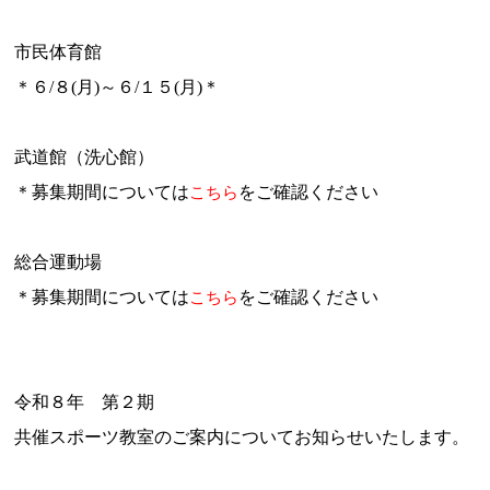
市民体育館
＊６/８(月)～６/１５(月)＊
お問合せフォーム
吹田市スポーツ施設予約システム(OPAS)
武道館（洗心館）
＊募集期間については
こちら
をご確認ください
総合運動場
＊募集期間については
をご確認ください
こちら
令和８年 第２期
共催スポーツ教室のご案内
についてお知らせいたします。