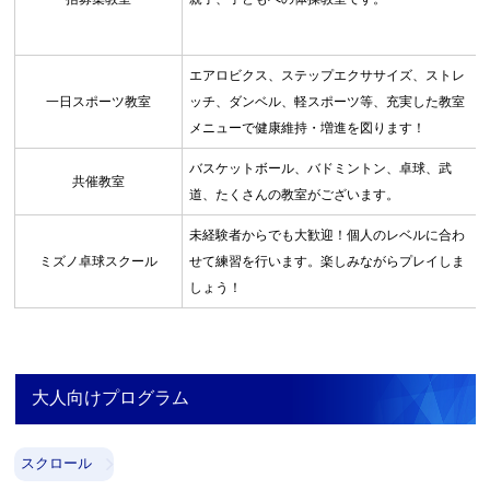
エアロビクス、ステップエクササイズ、ストレ
お問合せフォーム
一日スポーツ教室
ッチ、ダンベル、軽スポーツ等、充実した教室
メニューで健康維持・増進を図ります！
吹田市スポーツ施設予約システム(OPAS)
バスケットボール、バドミントン、卓球、武
共催教室
道、たくさんの教室がございます。
未経験者からでも大歓迎！個人のレベルに合わ
ミズノ卓球スクール
せて練習を行います。楽しみながらプレイしま
しょう！
大人向けプログラム
スクロール