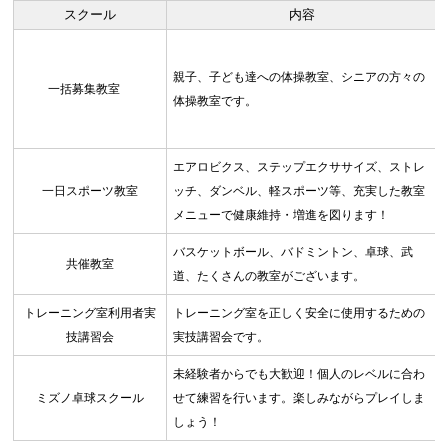
スクール
内容
親子、子ども達への体操教室、シニアの方々の
一括募集教室
体操教室です。
エアロビクス、ステップエクササイズ、ストレ
一日スポーツ教室
ッチ、ダンベル、軽スポーツ等、充実した教室
メニューで健康維持・増進を図ります！
バスケットボール、バドミントン、卓球、武
共催教室
道、たくさんの教室がございます。
トレーニング室利用者実
トレーニング室を正しく安全に使用するための
技講習会
実技講習会です。
未経験者からでも大歓迎！個人のレベルに合わ
ミズノ卓球スクール
せて練習を行います。楽しみながらプレイしま
しょう！