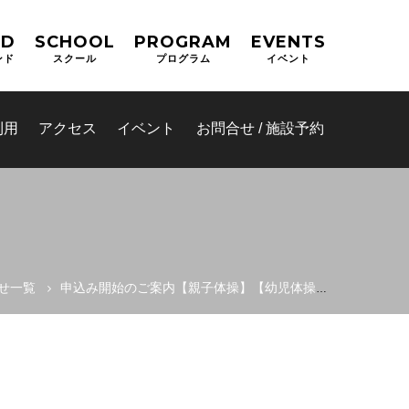
ND
SCHOOL
PROGRAM
EVENTS
ンド
スクール
プログラム
イベント
利用
アクセス
イベント
お問合せ / 施設予約
せ一覧
申込み開始のご案内【親子体操】【幼児体操】教室
(OPAS)