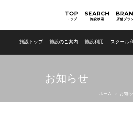
TOP
SEARCH
BRA
トップ
施設検索
店舗ブラ
施設トップ
施設のご案内
施設利用
スクール
お知らせ
お問合せフォーム
ホーム
お知ら
吹田市スポーツ施設予約システム