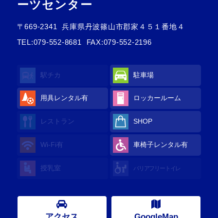
ーツセンター
〒669-2341
兵庫県丹波篠山市郡家４５１番地４
TEL:
079-552-8681
FAX:079-552-2196
駅チカ
駐車場
用具レンタル
有
ロッカールーム
レストラン
SHOP
Wi-Fi
有
車椅子レンタル
有
授乳室
バリアフリートイレ
アクセス
GoogleMap