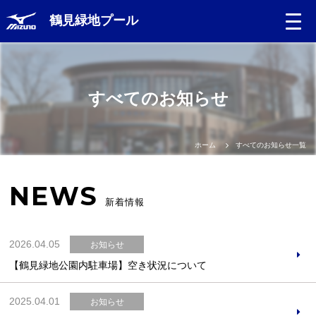
鶴見緑地プール
Language
すべてのお知らせ
日本語
English
ホーム
すべてのお知らせ一覧
中文（簡体）
NEWS
新着情報
中文（繁体）
2026.04.05
お知らせ
한글
【鶴見緑地公園内駐車場】空き状況について
Portugues
2025.04.01
お知らせ