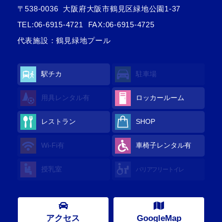
〒538-0036
大阪府大阪市鶴見区緑地公園1-37
TEL:
06-6915-4721
FAX:06-6915-4725
代表施設：鶴見緑地プール
駅チカ
駐車場
用具レンタル
有
ロッカールーム
レストラン
SHOP
Wi-Fi
有
車椅子レンタル
有
授乳室
バリアフリートイレ
アクセス
GoogleMap