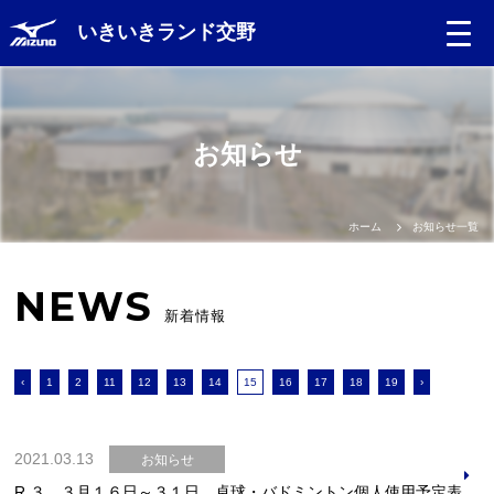
いきいきランド交野
お知らせ
ホーム
お知らせ一覧
NEWS
新着情報
‹
1
2
11
12
13
14
15
16
17
18
19
›
2021.03.13
お知らせ
R.３ ３月１６日～３１日 卓球・バドミントン個人使用予定表