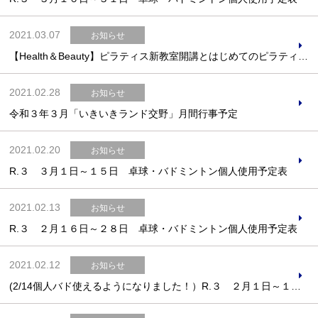
2021.03.07
お知らせ
【Health＆Beauty】ピラティス新教室開講とはじめてのピラティスの時間変更のお知らせ
お問合せフォーム
2021.02.28
お知らせ
交野市施設予約システム
令和３年３月「いきいきランド交野」月間行事予定
2021.02.20
お知らせ
R.３ ３月１日～１５日 卓球・バドミントン個人使用予定表
2021.02.13
お知らせ
R.３ ２月１６日～２８日 卓球・バドミントン個人使用予定表
2021.02.12
お知らせ
(2/14個人バド使えるようになりました！）R.３ ２月１日～１５日 卓球・バドミントン個人使用予定表 更新