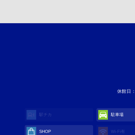
休館日：
駅チカ
駐車場
SHOP
Wi-Fi
有