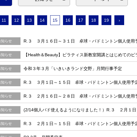
11
12
13
14
15
16
17
18
19
›
R.３ ３月１６日～３１日 卓球・バドミントン個人使用
お知らせ
【Health＆Beauty】ピラティス新教室開講とはじめて
お知らせ
令和３年３月「いきいきランド交野」月間行事予定
お知らせ
R.３ ３月１日～１５日 卓球・バドミントン個人使用予
お知らせ
R.３ ２月１６日～２８日 卓球・バドミントン個人使用
お知らせ
(2/14個人バド使えるようになりました！）R.３ ２月
お知らせ
R.３ ２月１日～１５日 卓球・バドミントン個人使用予
お知らせ