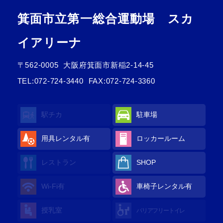
箕面市立第一総合運動場 スカ
イアリーナ
〒562-0005
大阪府箕面市新稲2-14-45
TEL:
072-724-3440
FAX:072-724-3360
駅チカ
駐車場
用具レンタル
有
ロッカールーム
レストラン
SHOP
Wi-Fi
有
車椅子レンタル
有
授乳室
バリアフリートイレ