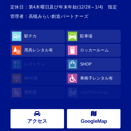
定休日：第4木曜日及び年末年始(12/28～1/4) 指定
管理者：高槻みらい創造パートナーズ
駅チカ
駐車場
用具レンタル有
ロッカールーム
レストラン
SHOP
Wi-Fi有
車椅子レンタル有
授乳室
バリアフリートイレ
アクセス
GoogleMap