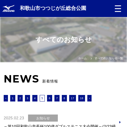
和歌山市つつじが丘総合公園
すべてのお知らせ
ホーム
すべてのお知らせ一覧
NEWS
新着情報
‹
1
2
3
4
5
6
7
8
17
18
›
2025.02.23
お知らせ
～第10回和歌山市長杯100歳ダブルステニス大会開催～(2/23締め切りました)