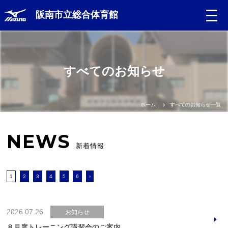
阪南市立総合体育館
すべてのお知らせ
ホーム
すべてのお知らせ一覧
NEWS
新着情報
1
2
3
4
5
6
›
2026.07.26
お知らせ
８月度トレーニング講習会のご案内