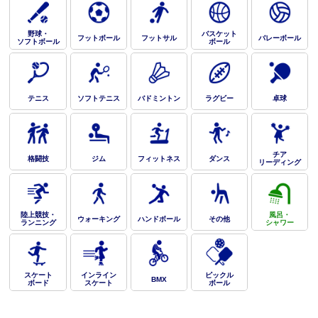
野球・
バスケット
フットボール
フットサル
バレーボール
ソフトボール
ボール
テニス
ソフトテニス
バドミントン
ラグビー
卓球
チア
格闘技
ジム
フィットネス
ダンス
リーディング
陸上競技・
風呂・
ウォーキング
ハンドボール
その他
ランニング
シャワー
スケート
インライン
ピックル
BMX
ボード
スケート
ボール