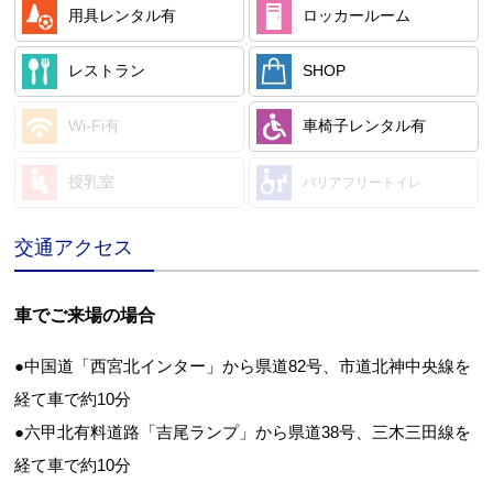
用具レンタル
有
ロッカールーム
レストラン
SHOP
Wi-Fi
有
車椅子レンタル
有
授乳室
バリアフリートイレ
交通アクセス
車でご来場の場合
●中国道「西宮北インター」から県道82号、市道北神中央線を
経て車で約10分
●六甲北有料道路「吉尾ランプ」から県道38号、三木三田線を
経て車で約10分