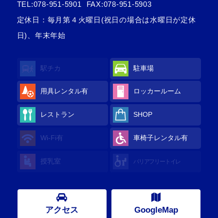
TEL:
078-951-5901
FAX:078-951-5903
定休日：毎月第４火曜日(祝日の場合は水曜日が定休
日)、年末年始
駅チカ
駐車場
用具レンタル
有
ロッカールーム
レストラン
SHOP
Wi-Fi
有
車椅子レンタル
有
授乳室
バリアフリートイレ
アクセス
GoogleMap