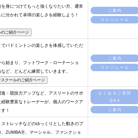
術を身につけてもっと強くなりたい方、通常
ご案内
スに分かれて卓球の楽しさを経験しよう！
スケジュール
ルのご紹介ページ
までバドミントンの楽しさを体感していただ
。
ご案内
から始まり、フットワーク・ローテーショ
スケジュール
略など、どんどん練習していきます。
ンスクールのご紹介ページ
増進・競技力アップなど、アスリートのサポ
よくあるご質問
Q&A
た経験豊富なトレーナーが、個人のワークア
ご案内
ます！
、ストレッチなどのゆっくりとした動きのプ
、ZUMBA🄬、マーシャル、ファンクショ