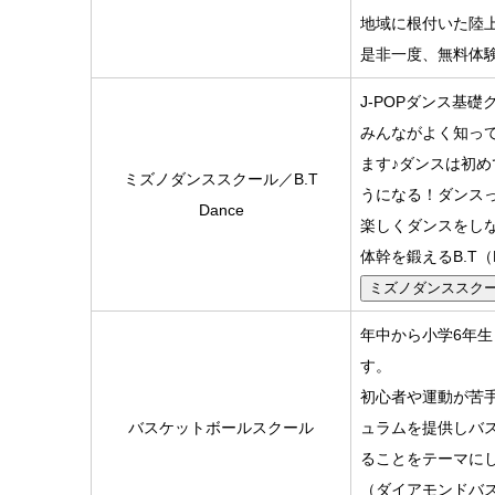
地域に根付いた陸
是非一度、無料体
J-POPダンス基
みんながよく知って
ます♪ダンスは初
ミズノダンススクール／B.T
うになる！ダンス
Dance
楽しくダンスをし
体幹を鍛えるB.T（B
ミズノダンススク
年中から小学6年
す。
初心者や運動が苦
バスケットボールスクール
ュラムを提供しバ
ることをテーマに
（ダイアモンドバ