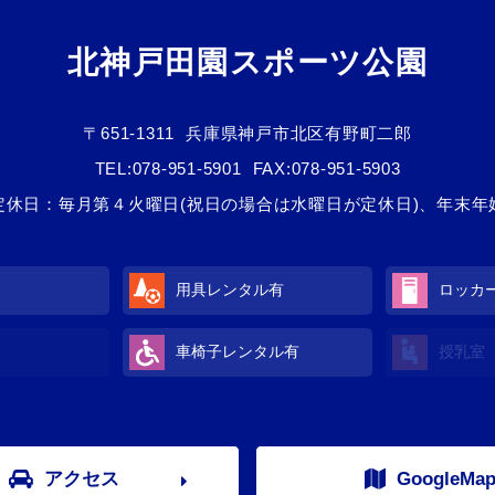
北神戸田園スポーツ公園
〒651-1311
兵庫県神戸市北区有野町二郎
TEL:
078-951-5901
FAX:078-951-5903
定休日：毎月第４火曜日(祝日の場合は水曜日が定休日)、年末年
用具レンタル
有
ロッカ
車椅子レンタル
有
授乳室
アクセス
GoogleMa