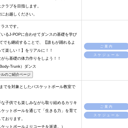
上クラブを目指します。
験にお越しください。
礎クラスです。
いるJ-POPに合わせてダンスの基礎を学び
めてでも継続することで、【誰もが踊れるよ
ご案内
って楽しい！】をリアルに！！
スケジュール
ながら基礎の体力作りをしよう！！
ody-Trunk）ダンス
ールのご紹介ページ
生までを対象としたバスケットボール教室で
手な子供でも楽しみながら取り組めるカリキ
ご案内
スケットボールを通じて「生きる力」を育て
スケジュール
しております。
スケットボールよりコーチを派遣。）