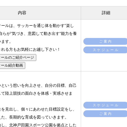
内容
詳細
クールは、サッカーを通じ体を動かす”楽し
自らが”気づき、意図して動き出す”能力を養
います。
ご案内
される方もお気軽にお越し下さい！
スケジュール
クールのご紹介ページ
クール紹介動画
いという想いを向上させ、自分の目標、自己
して陸上競技の面白さを体感・実感させま
スケジュール
性を見出し、個々にあわせた目標設定をし、
ご案内
えた、長期的な育成を図っていきます。
力し、北神戸田園スポーツ公園を拠点とした