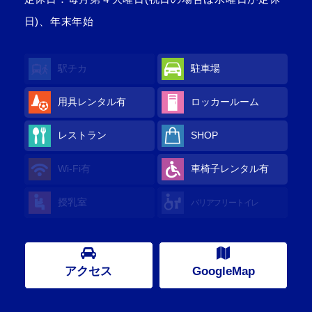
日)、年末年始
駅チカ
駐車場
用具レンタル
有
ロッカールーム
レストラン
SHOP
Wi-Fi
有
車椅子レンタル
有
授乳室
バリアフリートイレ
アクセス
GoogleMap