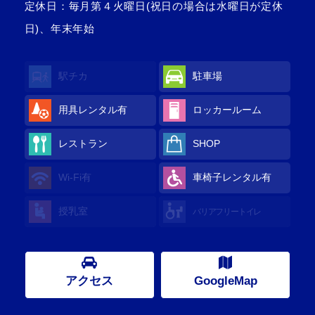
定休日：毎月第４火曜日(祝日の場合は水曜日が定休
日)、年末年始
駅チカ
駐車場
用具レンタル
有
ロッカールーム
レストラン
SHOP
Wi-Fi
有
車椅子レンタル
有
授乳室
バリアフリートイレ
アクセス
GoogleMap