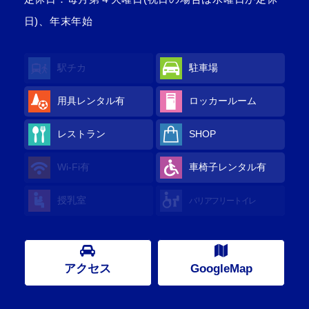
日)、年末年始
駅チカ
駐車場
用具レンタル
有
ロッカールーム
レストラン
SHOP
Wi-Fi
有
車椅子レンタル
有
授乳室
バリアフリートイレ
アクセス
GoogleMap