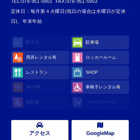
TEL:
078-951-5901
FAX:078-951-5903
定休日：毎月第４火曜日(祝日の場合は水曜日が定休
日)、年末年始
駅チカ
駐車場
用具レンタル
有
ロッカールーム
レストラン
SHOP
Wi-Fi
有
車椅子レンタル
有
授乳室
バリアフリートイレ
アクセス
GoogleMap