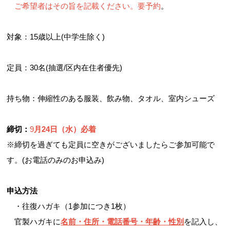
ご希望者はその旨を記載ください。要予約
。
対象：15歳以上(中学生除く)
定員：30名(抽選/区内在住者優先)
持ち物：伸縮性のある服装、飲み物、タオル、室内シューズ
締切：
9
月24日（水）必着
※締切を過ぎても定員に空きがございましたらご参加可能で
す。(お電話のみのお申込み)
申込方法
・往復ハガキ（1参加につき1枚）
官製ハガキに
名前・住所・電話番号・年齢・性別
を記入し、