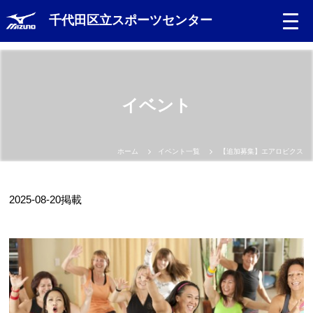
s
千代田区立スポーツセンター
Language
イベント
日本語
English
ホーム
イベント一覧
【追加募集】エアロビクスⅡ
中文（簡体）
2025-08-20
掲載
中文（繁体）
한글
Portugues