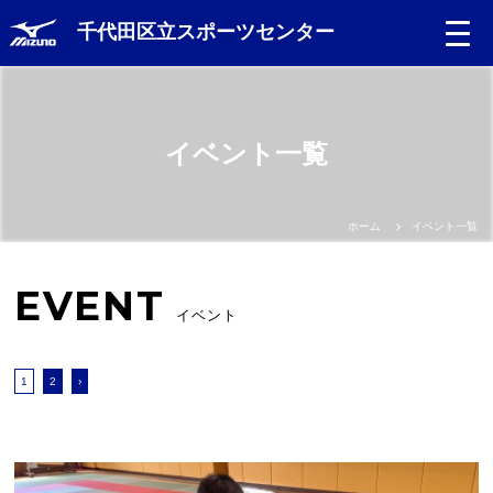
千代田区立スポーツセンター
Language
イベント一覧
日本語
English
ホーム
イベント一覧
中文（簡体）
EVENT
イベント
中文（繁体）
1
2
›
한글
Portugues