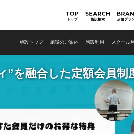
TOP
SEARCH
BRA
トップ
施設検索
店舗ブラ
施設トップ
施設のご案内
施設利用
スクール
5分 様々なスポーツと
お問合せフォーム
すぽすたちよだ施設予約シス