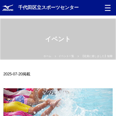
s
千代田区立スポーツセンター
Language
イベント
日本語
English
ホーム
イベント一覧
【定員に達しました】短期小
中文（簡体）
2025-07-20
掲載
中文（繁体）
한글
Portugues