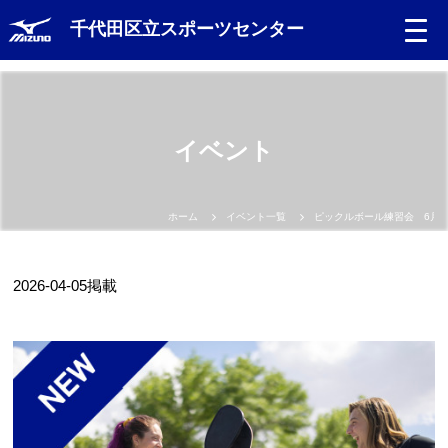
s
千代田区立スポーツセンター
Language
イベント
日本語
English
ホーム
イベント一覧
ピックルボール練習会 6月1
中文（簡体）
2026-04-05
掲載
中文（繁体）
한글
Portugues