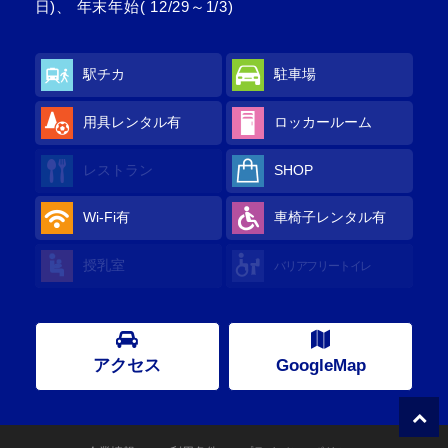
日)、 年末年始( 12/29～1/3)
駅チカ
駐車場
用具レンタル有
ロッカールーム
レストラン
SHOP
Wi-Fi有
車椅子レンタル有
授乳室
バリアフリートイレ
アクセス
GoogleMap