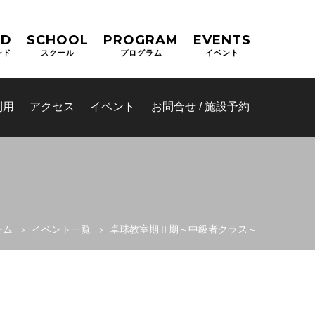
ND
SCHOOL
PROGRAM
EVENTS
ンド
スクール
プログラム
イベント
利用
アクセス
イベント
お問合せ / 施設予約
ーム
イベント一覧
卓球教室期Ⅱ期～中級者クラス～
テム