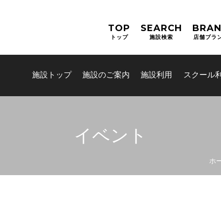
TOP
SEARCH
BRA
トップ
施設検索
店舗ブラ
施設トップ
施設のご案内
施設利用
スクール
イベント
お問合せフォーム
ホ
すぽすたちよだ施設予約シス