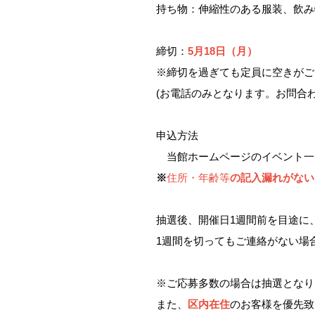
持ち物：伸縮性のある服装、飲み
締切：
5月18日（月）
※締切を過ぎても定員に空きがご
(お電話のみとなります。お問合
申込方法
当館ホームページのイベント一
※
住所・年齢等
の記入漏れがない
抽選後、開催日1週間前を目途に
1週間を切ってもご連絡がない場
※ご応募多数の場合は抽選となり
また、
区内在住
のお客様を優先致