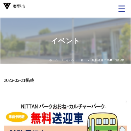
Language
イベント
日本語
English
ホーム
イベント一覧
無料送迎バス🚐 運行中！ 是非お試しください（予約制）
中文（簡体）
2023-03-21
掲載
中文（繁体）
한글
Portugues