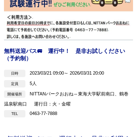
Webアクセシビリティについて
無料送迎バス🚐 運行中！ 是非お試しください
（予約制）
文字サイズ
標準
中
大
2023/03/21 09:00～ 2026/03/31 20:00
日時
5人
定員
NITTANパークおおね⇔東海大学駅前南口、鶴巻
開催場所
温泉駅南口 運行日：火・金曜
0463-77-7888
TEL