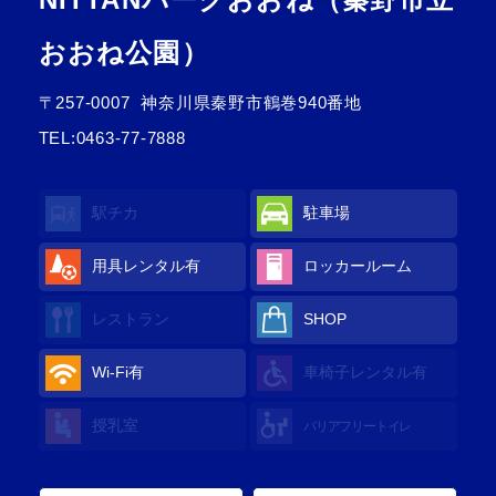
おおね公園）
〒257-0007
神奈川県秦野市鶴巻940番地
TEL:
0463-77-7888
駅チカ
駐車場
用具レンタル
有
ロッカールーム
レストラン
SHOP
Wi-Fi
有
車椅子レンタル
有
授乳室
バリアフリートイレ