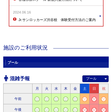
2024.06.16
Jr.サンロッカーズ渋谷校 体験受付方法のご案内
施設のご利用状況
プール
混雑予報
月
火
水
木
金
土
日
祝
午前
午後