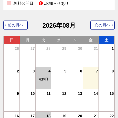
:無料公開日
:お知らせあり
2026年08月
前の月へ
次の月へ
日
月
火
水
木
金
土
4
26
27
28
29
30
31
1
11
2
3
4
5
6
7
8
定休日
18
9
10
11
12
13
14
15
25
16
17
18
19
20
21
22