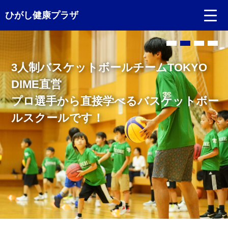
ひがし健康プラザ
Language
小学生～中学生対象☆
日本語
Jr.サンロッカーズ渋谷校 （バスケットボ
ールスクール）開校しています！
English
中文（簡体）
中文（繁体）
한글
Portugues