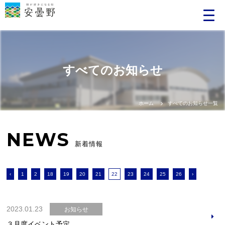
すべてのお知らせ
ホーム
すべてのお知らせ一覧
NEWS
新着情報
‹
1
2
18
19
20
21
22
23
24
25
26
›
2023.01.23
お知らせ
３月度イベント予定