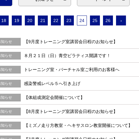
18
19
20
21
22
23
24
25
26
›
【9月度トレーニング室講習会日程のお知らせ】
お知らせ
８月２１日（日）青空ピラティス開講です！
お知らせ
トレーニング室・バーチャル室ご利用のお客様へ
お知らせ
感染警戒レベル５へ引き上げ
お知らせ
【体組成測定会開催について】
お知らせ
【8月度トレーニング室講習会日程のお知らせ】
お知らせ
【ミズノ走り方教室・ヘキサスロン教室開催について】
お知らせ