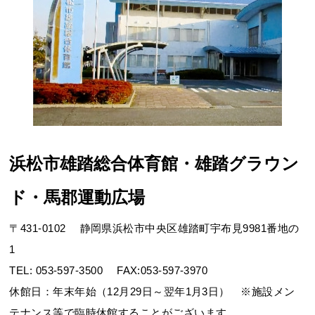
お問合せフォーム
「浜松市スポーツ・文化施設予約システム
『まつぼっくり』」
浜松市雄踏総合体育館・雄踏グラウン
ド・馬郡運動広場
〒431-0102
静岡県浜松市中央区雄踏町宇布見9981番地の
1
TEL:
053-597-3500
FAX:053-597-3970
休館日：年末年始（12月29日～翌年1月3日） ※施設メン
テナンス等で臨時休館することがございます。