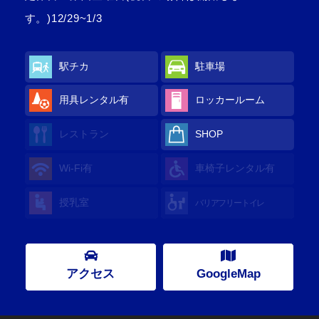
す。)12/29~1/3
駅チカ
駐車場
用具レンタル
有
ロッカールーム
レストラン
SHOP
Wi-Fi
有
車椅子レンタル
有
授乳室
バリアフリートイレ
アクセス
GoogleMap