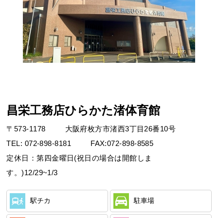
お問合せフォーム
昌栄工務店ひらかた渚体育館
枚方市施設予約システム
〒
573-1178
大阪府枚方市渚西3丁目26番10号
TEL:
072-898-8181
FAX:
072-898-8585
Webアクセシビリティについて
定休日：第四金曜日(祝日の場合は開館しま
文字サイズ
標準
中
大
す。)12/29~1/3
駅チカ
駐車場