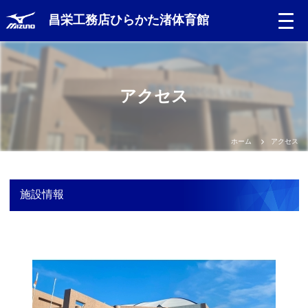
昌栄工務店ひらかた渚体育館
Language
アクセス
日本語
English
ホーム
アクセス
中文（簡体）
施設情報
中文（繁体）
한글
Portugues