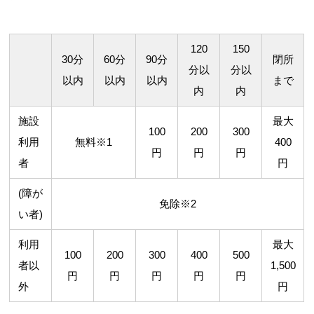
120
150
30分
60分
90分
閉所
分以
分以
以内
以内
以内
まで
内
内
施設
最大
100
200
300
利用
無料※1
400
円
円
円
者
円
(障が
免除※2
い者)
利用
最大
100
200
300
400
500
者以
1,500
円
円
円
円
円
外
円