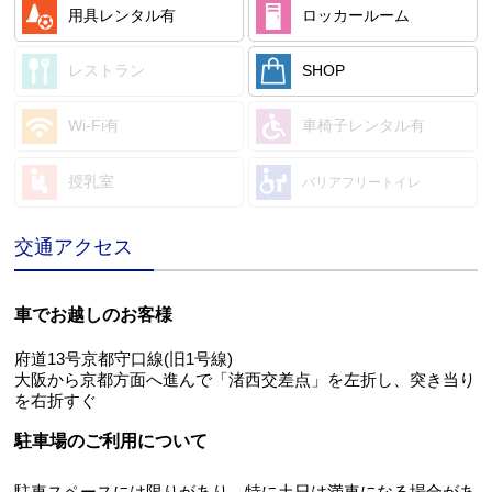
用具レンタル
有
ロッカールーム
レストラン
SHOP
Wi-Fi
有
車椅子レンタル
有
授乳室
バリアフリートイレ
交通アクセス
車でお越しのお客様
府道13号京都守口線(旧1号線)
大阪から京都方面へ進んで「渚西交差点」を左折し、突き当り
を右折すぐ
駐車場のご利用について
駐車スペースには限りがあり、特に土日は満車になる場合があ